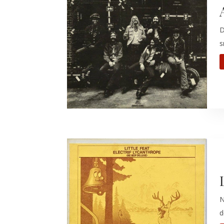
D
s
N
d