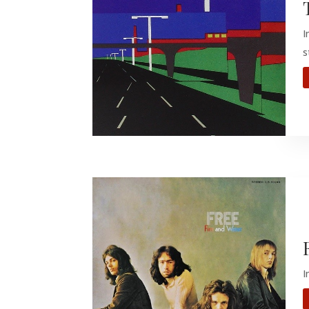
I
s
I