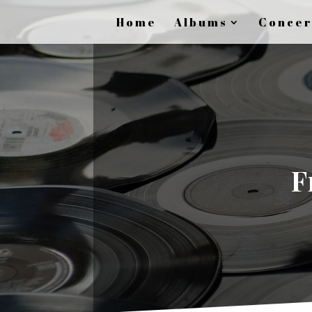
Home
Albums
Concer
F