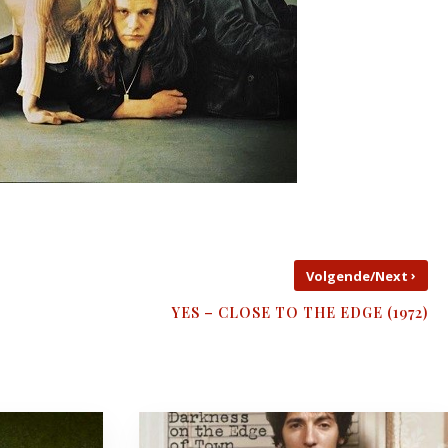
›
Volgende/Next
YES – CLOSE TO THE EDGE (1972)