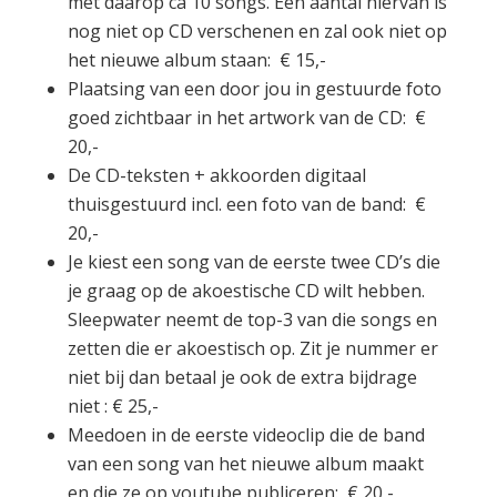
met daarop ca 10 songs. Een aantal hiervan is
nog niet op CD verschenen en zal ook niet op
het nieuwe album staan: € 15,-
Plaatsing van een door jou in gestuurde foto
goed zichtbaar in het artwork van de CD: €
20,-
De CD-teksten + akkoorden digitaal
thuisgestuurd incl. een foto van de band: €
20,-
Je kiest een song van de eerste twee CD’s die
je graag op de akoestische CD wilt hebben.
Sleepwater neemt de top-3 van die songs en
zetten die er akoestisch op. Zit je nummer er
niet bij dan betaal je ook de extra bijdrage
niet : € 25,-
Meedoen in de eerste videoclip die de band
van een song van het nieuwe album maakt
en die ze op youtube publiceren: € 20,-