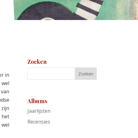
Zoeken
r in
 wel
 van
ndse
Albums
 zijn
Jaarlijsten
 het
Recensies
 wel