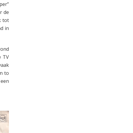
per”
r de
 tot
d in
rond
e TV
vaak
n to
 een