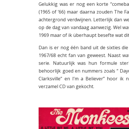
Gelukkig was er nog een korte “comeba
(1965 of ’66) maar daarna zouden The Fab
achtergrond verdwijnen. Letterlijk dan w
op de dag van vandaag aanwezig. Wel was
1969 maar of ik überhaupt besefte wat di
Dan is er nog één band uit de sixties di
1967/68 echt fan van geweest. Naast wat 
serie. Natuurlijk was hun formule st
behoorlijk goed en nummers zoals “ Daydre
Clarksville” en I’m a Believer” hoor ik
verzamel CD van gekocht.