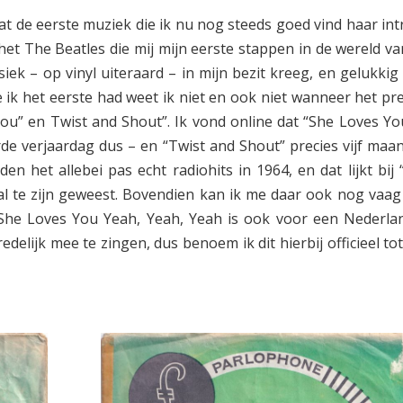
dat de eerste muziek die ik nu nog steeds goed vind haar int
het The Beatles die mij mijn eerste stappen in de wereld va
siek – op vinyl uiteraard – in mijn bezit kreeg, en gelukkig
je ik het eerste had weet ik niet en ook niet wanneer het pr
ou” en Twist and Shout”. Ik vond online dat “She Loves You
de verjaardag dus – en “Twist and Shout” precies vijf maa
n het allebei pas echt radiohits in 1964, en dat lijkt bij 
l te zijn geweest. Bovendien kan ik me daar ook nog vaag
 She Loves You Yeah, Yeah, Yeah is ook voor een Nederla
delijk mee te zingen, dus benoem ik dit hierbij officieel to