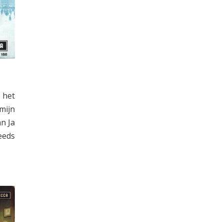
 het
mijn
an Ja
eeds