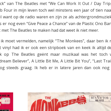
ck” van The Beatles met “We Can Work It Out / Day Trip
 Four in mijn leven toch wel minstens een jaar of tien naa
el want op de radio waren en zijn ze als achtergrondmuziek
 er nog even “Give Peace a Chance” van de Plastic Ono Ban
t met The Beatles te maken had dat weet ik niet meer.
e ik moet vermelden, namelijk “The Monkees”, daar ben ik 
vinyl had ik er ook een stripboek van en keek ik altijd d
erk op The Beatles geënt maar muzikaal was het toch 
am Believer”, A Little Bit Me, A Little Bit You”, “Last Trai
 nog steeds graag. Ik heb er in latere jaren dan ook nog