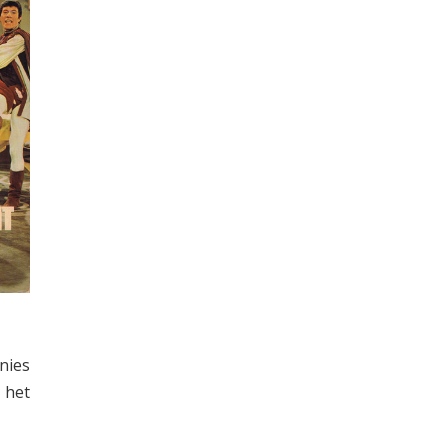
nies
 het