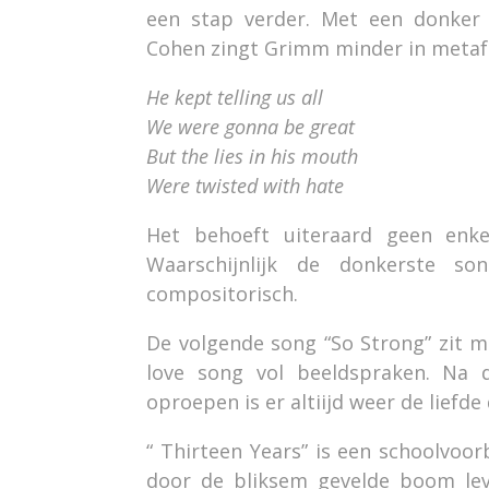
een stap verder. Met een donker
Cohen zingt Grimm minder in metafo
He kept telling us all
We were gonna be great
But the lies in his mouth
Were twisted with hate
Het behoeft uiteraard geen enke
Waarschijnlijk de donkerste so
compositorisch.
De volgende song “So Strong” zit mu
love song vol beeldspraken. Na 
oproepen is er altiijd weer de liefde
“ Thirteen Years” is een schoolvoor
door de bliksem gevelde boom lev