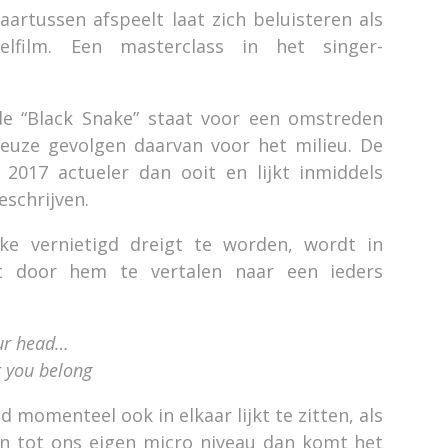
artussen afspeelt laat zich beluisteren als
lfilm. Een masterclass in het singer-
e “Black Snake” staat voor een omstreden
treuze gevolgen daarvan voor het milieu. De
2017 actueler dan ooit en lijkt inmiddels
eschrijven.
ke vernietigd dreigt te worden, wordt in
t door hem te vertalen naar een ieders
your head…
at you belong
momenteel ook in elkaar lijkt te zitten, als
 tot ons eigen micro niveau dan komt het