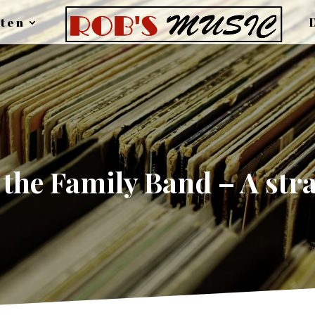
ten
he Family Band – A stran