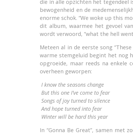
die in alle opzichten het tegendeel 
bewogenheid en de medemenselijkh
enorme schok. “We woke up this morn
dit album, waarmee het gevoel van
wordt verwoord, “what the hell wen
Meteen al in de eerste song “These 
warme stemgeluid begint het nog hee
opgroeide, maar reeds na enkele 
overheen geworpen:
I know the seasons change
But this one I’ve come to fear
Songs of joy turned to silence
And hope turned into fear
Winter will be hard this year
In “Gonna Be Great”, samen met zo