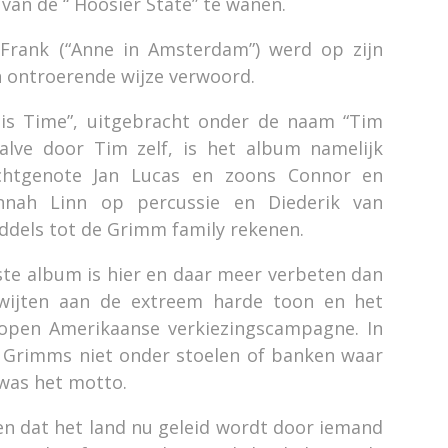
an de “ Hoosier State” te wanen.
Frank (“Anne in Amsterdam”) werd op zijn
n ontroerende wijze verwoord.
his Time”, uitgebracht onder de naam “Tim
lve door Tim zelf, is het album namelijk
chtgenote Jan Lucas en zoons Connor en
nnah Linn op percussie en Diederik van
ddels tot de Grimm family rekenen.
ste album is hier en daar meer verbeten dan
 wijten aan de extreem harde toon en het
elopen Amerikaanse verkiezingscampagne. In
 Grimms niet onder stoelen of banken waar
 was het motto.
en dat het land nu geleid wordt door iemand