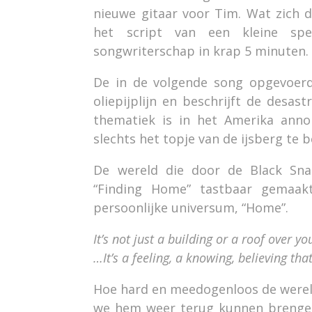
nieuwe gitaar voor Tim. Wat zich da
het script van een kleine spee
songwriterschap in krap 5 minuten.
De in de volgende song opgevoerd
oliepijplijn en beschrijft de desas
thematiek is in het Amerika anno 
slechts het topje van de ijsberg te b
De wereld die door de Black Sna
“Finding Home” tastbaar gemaak
persoonlijke universum, “Home”.
It’s not just a building or a roof over 
…It’s a feeling, a knowing, believing th
Hoe hard en meedogenloos de wereld 
we hem weer terug kunnen brengen