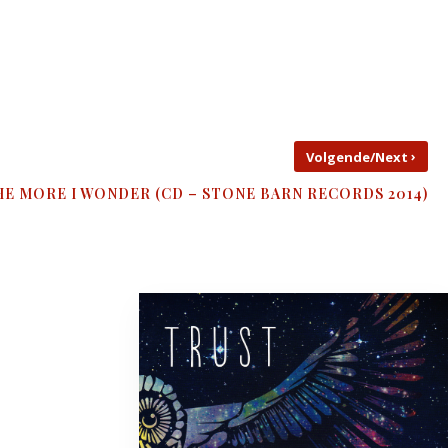
›
Volgende/Next
HE MORE I WONDER (CD – STONE BARN RECORDS 2014)