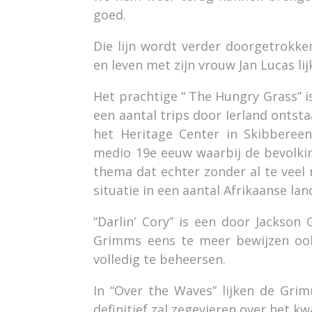
goed.
Die lijn wordt verder doorgetrokken
en leven met zijn vrouw Jan Lucas li
Het prachtige “ The Hungry Grass” i
een aantal trips door Ierland ontst
het Heritage Center in Skibberee
medio 19e eeuw waarbij de bevolkin
thema dat echter zonder al te veel
situatie in een aantal Afrikaanse lan
“Darlin’ Cory” is een door Jackson
Grimms eens te meer bewijzen ook 
volledig te beheersen.
In “Over the Waves” lijken de Gri
definitief zal zegevieren over het kw