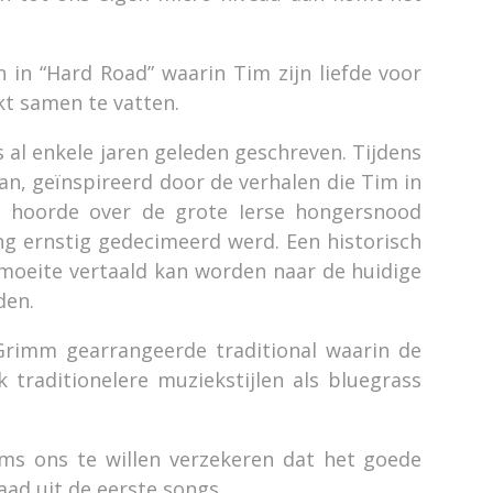
 in “Hard Road” waarin Tim zijn liefde voor
jkt samen te vatten.
s al enkele jaren geleden geschreven. Tijdens
aan, geïnspireerd door de verhalen die Tim in
n hoorde over de grote Ierse hongersnood
g ernstig gedecimeerd werd. Een historisch
 moeite vertaald kan worden naar de huidige
den.
 Grimm gearrangeerde traditional waarin de
traditionelere muziekstijlen als bluegrass
mms ons te willen verzekeren dat het goede
aad uit de eerste songs.