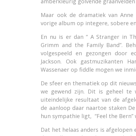
amberkleurig golvende graanvelden v
Maar ook de dramatiek van Anne 
vorige album op integere, sobere e
En nu is er dan “ A Stranger in T
Grimm and the Family Band”. Beha
volgespeeld en gezongen door e
Jackson. Ook gastmuzikanten Ha
Wassenaer op fiddle mogen we inmi
De sfeer en thematiek op dit nieuw
we gewend zijn. Dit is geheel te
uiteindelijke resultaat van de afg
de aanloop daar naartoe staken De
hun sympathie ligt, “Feel the Bern”
Dat het helaas anders is afgelopen 